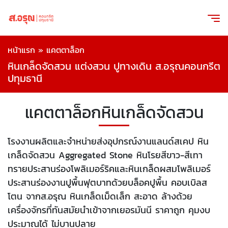
หน้าแรก
»
แคตตาล็อก
หินเกล็ดจัดสวน แต่งสวน ปูทางเดิน ส.อรุณคอนกรีต
ปทุมธานี
แคตตาล็อกหินเกล็ดจัดสวน
โรงงานผลิตและจำหน่ายส่งอุปกรณ์งานแลนด์สเคป หิน
เกล็ดจัดสวน Aggregated Stone หินโรยสีขาว-สีเทา
ทรายประสานร่องโพลิเมอร์ริคและหินเกล็ดผสมโพลิเมอร์
ประสานร่องงานปูพื้นฟุตบาทด้วยบล็อคปูพื้น คอบเบิลส
โตน จากส.อรุณ หินเกล็ดเม็ดเล็ก สะอาด ล้างด้วย
เครื่องจักรที่ทันสมัยนำเข้าจากเยอรมันนี ราคาถูก คุมงบ
ประมาณได้ ไม่บานปลาย