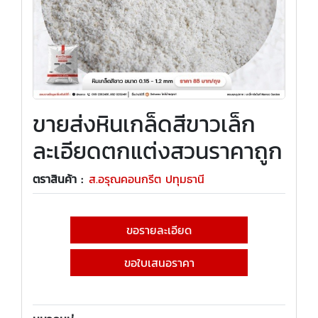
ขายส่งหินเกล็ดสีขาวเล็ก
ละเอียดตกแต่งสวนราคาถูก
ตราสินค้า :
ส.อรุณคอนกรีต ปทุมธานี
ขอรายละเอียด
ขอใบเสนอราคา