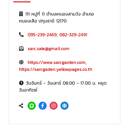
111 หมู่ที่ 11 ตำบลหนองสามวัง อำเภอ
หนองเสือ ปทุมธานี 12170
095-239-2469
,
082-329-2491
sarc.sale@gmail.com
https://www.sarcgarden.com
,
https://sarcgaden.yellowpages.co.th
วันจันทร์ - วันเสาร์ 08.00 - 17.00 น. หยุด
วันอาทิตย์