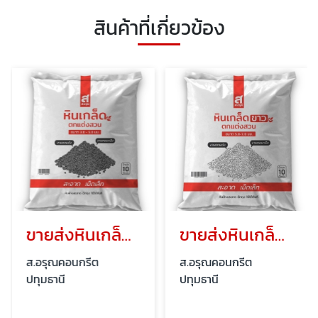
สินค้าที่เกี่ยวข้อง
ขายส่งหินเกล็ดตกแต่งสวน ขนาด 3.0 - 5.0 mm
ขายส่งหินเกล็ดขาวตกแต่งสวน ขนาด 5.0 - 7.0 mm
ส.อรุณคอนกรีต
ส.อรุณคอนกรีต
ปทุมธานี
ปทุมธานี