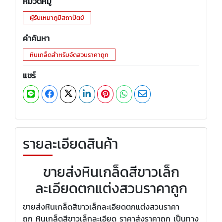
หมวดหมู่
ผู้รับเหมาภูมิสถาปัตย์
คำค้นหา
หินเกล็ดสำหรับจัดสวนราคาถูก
แชร์
รายละเอียดสินค้า
ขายส่งหินเกล็ดสีขาวเล็ก
ละเอียดตกแต่งสวนราคาถูก
ขายส่งหินเกล็ดสีขาวเล็กละเอียดตกแต่งสวนราคา
ถูก หินเกล็ดสีขาวเล็กละเอียด ราคาส่งราคาถูก เป็นทาง