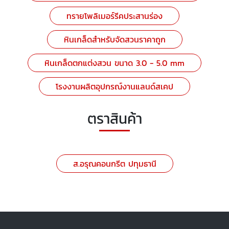
ทรายโพลิเมอร์รีคประสานร่อง
หินเกล็ดสำหรับจัดสวนราคาถูก
หินเกล็ดตกแต่งสวน ขนาด 3.0 - 5.0 mm
โรงงานผลิตอุปกรณ์งานแลนด์สเคป
ตราสินค้า
ส.อรุณคอนกรีต ปทุมธานี